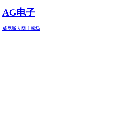
AG电子
威尼斯人网上赌场