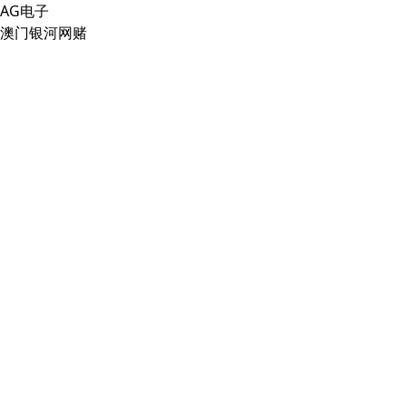
AG电子
澳门银河网赌