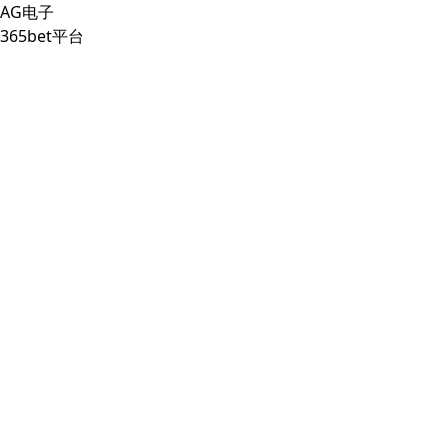
AG电子
365bet平台