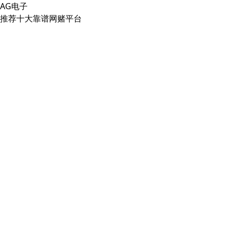
AG电子
推荐十大靠谱网赌平台