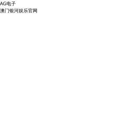
AG电子
澳门银河娱乐官网