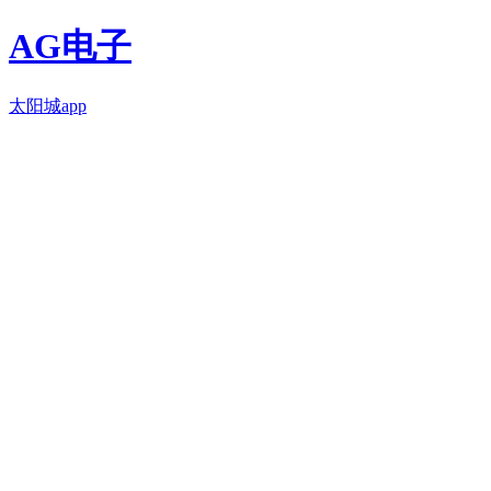
AG电子
太阳城app