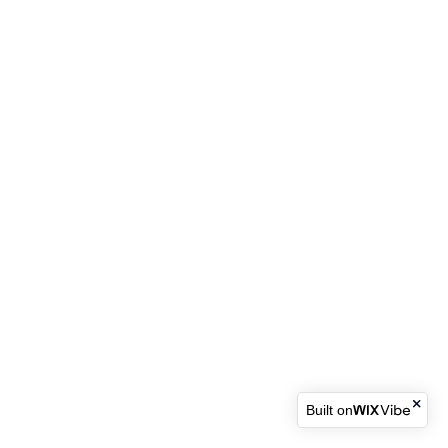
Built on