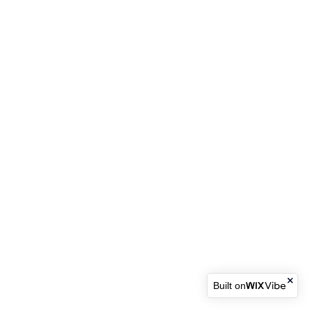
Built on