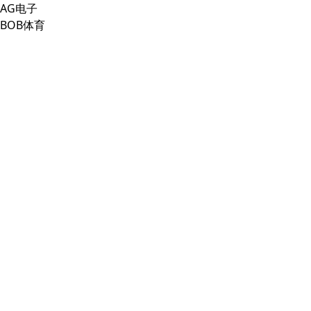
AG电子
BOB体育