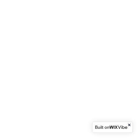
Built on