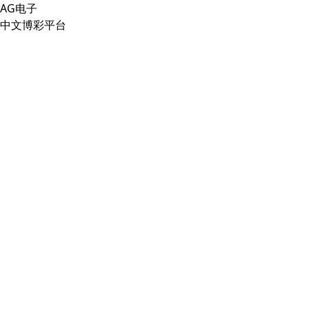
AG电子
中文博彩平台