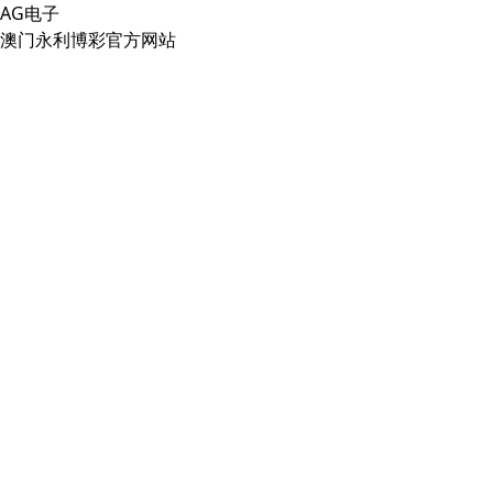
AG电子
澳门永利博彩官方网站