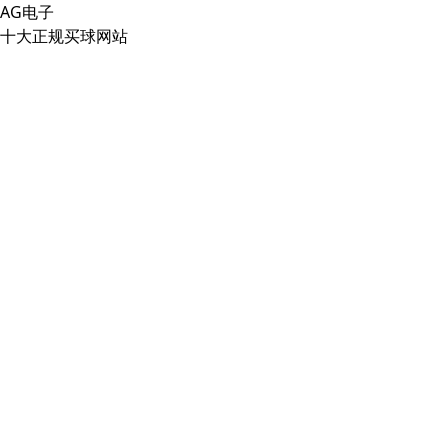
AG电子
十大正规买球网站