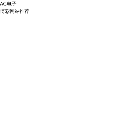
AG电子
博彩网站推荐