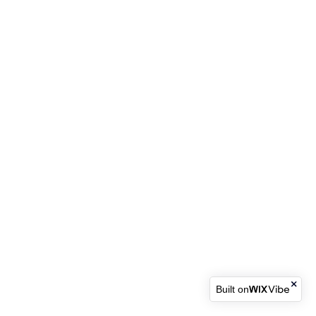
Built on