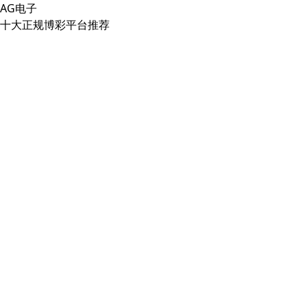
AG电子
十大正规博彩平台推荐