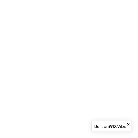
Built on