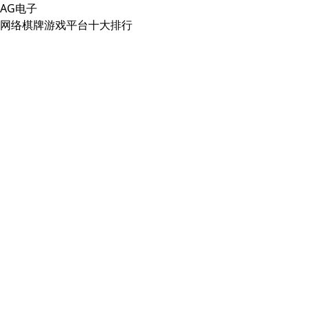
AG电子
网络棋牌游戏平台十大排行