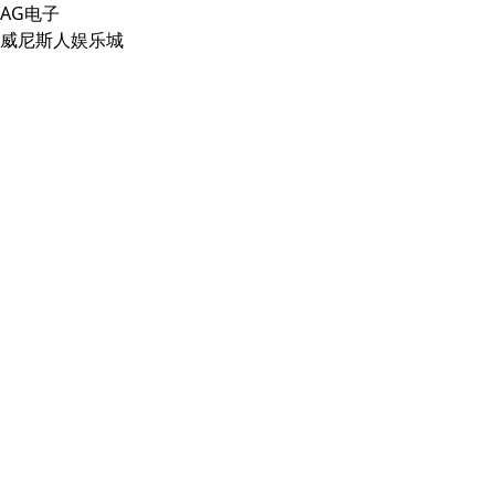
AG电子
威尼斯人娱乐城