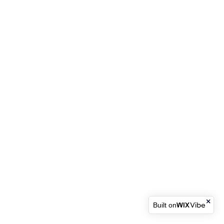
Built on