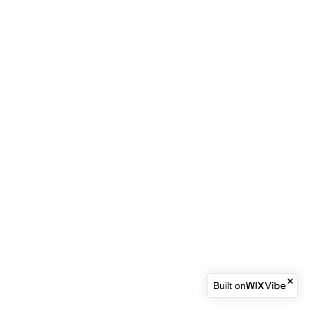
Built on