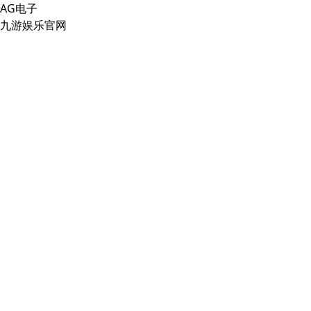
AG电子
九游娱乐官网