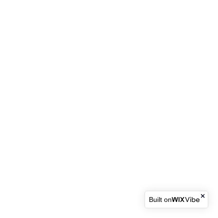
Built on