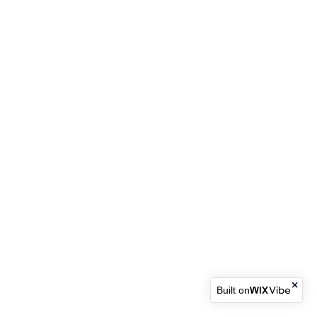
Built on