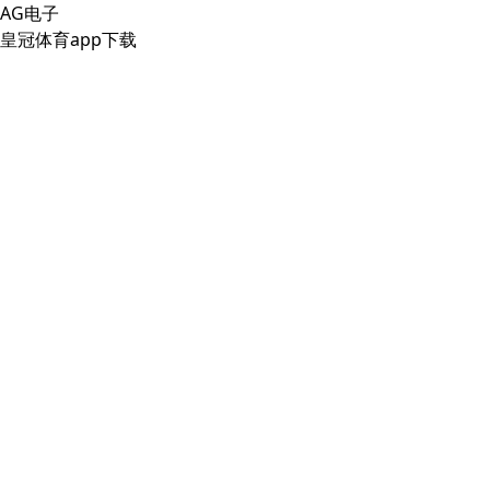
AG电子
皇冠体育app下载