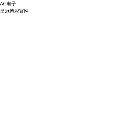
AG电子
皇冠博彩官网