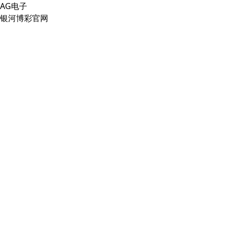
AG电子
银河博彩官网