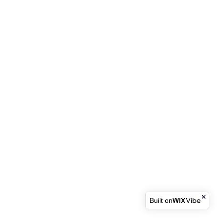
Built on