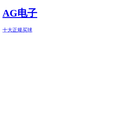
AG电子
十大正规买球