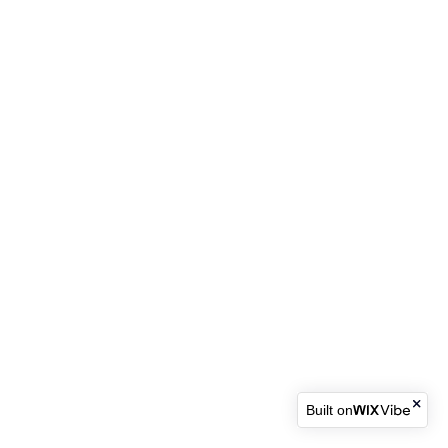
Built on