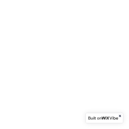
Built on