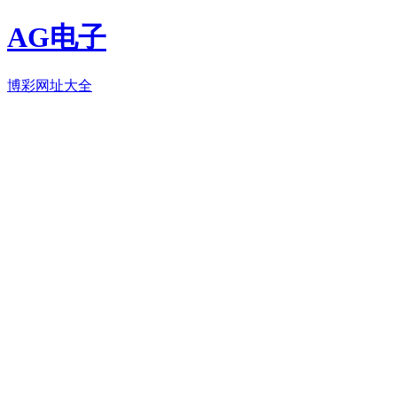
AG电子
博彩网址大全