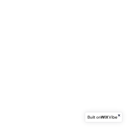
Built on