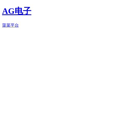
AG电子
菠菜平台