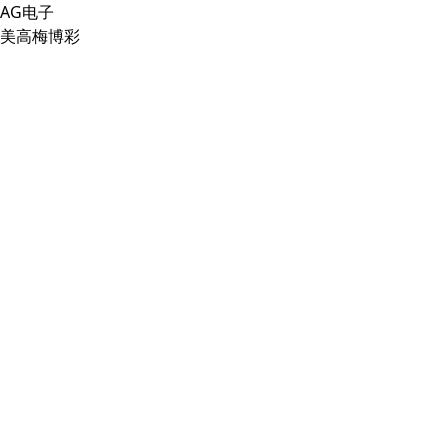
AG电子
美高梅博彩