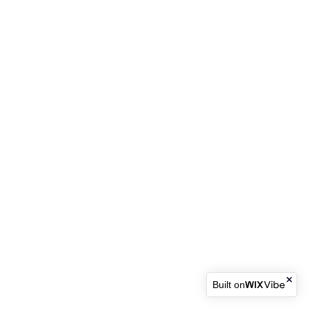
Built on