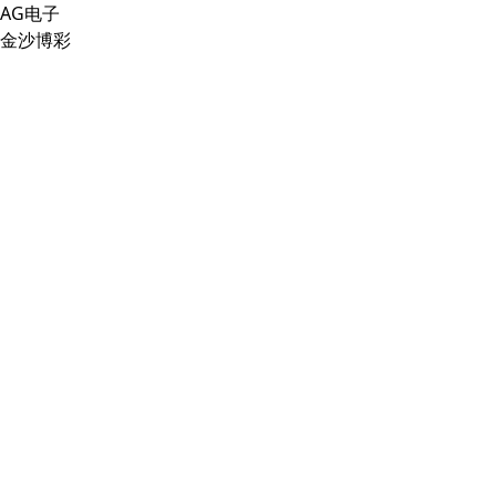
AG电子
金沙博彩